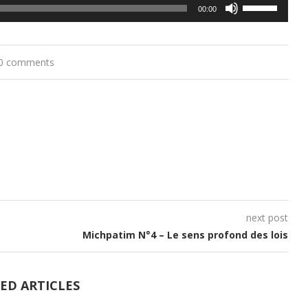
Utilisez
00:00
les
flèches
0 comments
haut/bas
pour
augmenter
ou
diminuer
le
volume.
next post
Michpatim N°4 – Le sens profond des lois
ED ARTICLES