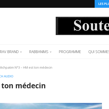
LES PL
RAV BRAND
RABBANIMS
PROGRAMME
QUI SOMME
Michpatim N°3 – HM est ton médecin
CH AUDIO
ton médecin