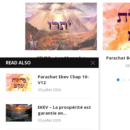
YTHRO – Les 10 paroles
Parachat B
READ ALSO
11 février 2025
28
Parachat Ekev Chap 10-
V12
30 juillet 2026
EKEV – La prospérité est
garantie en...
30 juillet 2026