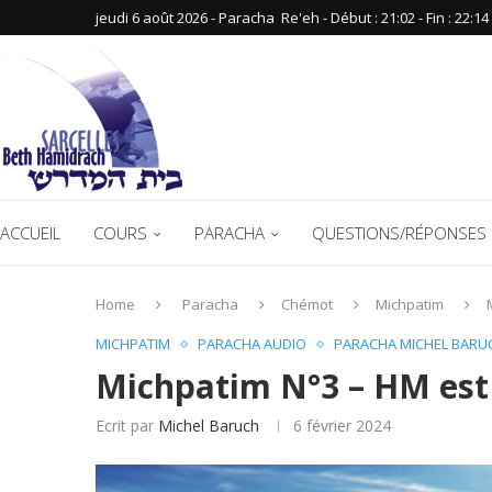
jeudi 6 août 2026 - Paracha ‪ Re'eh‬ - Début : 21:02‬ - Fin : ‪22:14‬
ACCUEIL
COURS
PARACHA
QUESTIONS/RÉPONSES 
Home
Paracha
Chémot
Michpatim
MICHPATIM
PARACHA AUDIO
PARACHA MICHEL BARU
Michpatim N°3 – HM est 
Ecrit par
Michel Baruch
6 février 2024