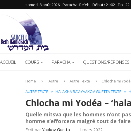
samedi 8 août 2026 - Paracha ‪ Re'eh‬ - Début : 21:02‬ - Fin : ‪22:
ACCUEIL
COURS
PARACHA
QUESTIONS/RÉPONSES 
Home
Autre
Autre Texte
Chlocha mi Yodéa
AUTRE TEXTE
HALAKHA RAV YAAKOV GUETTA TEXTE
H
Chlocha mi Yodéa – ‘hala
Quelle mitsva que les hommes n’ont pas
homme s’efforcera malgré tout de faire 
Ecrit par
Yaakov Guetta
1 mars 2022