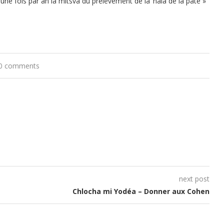
e fois par an la mitsva du prélèvement de la ‘hala de la pâte »
0 comments
next post
Chlocha mi Yodéa – Donner aux Cohen