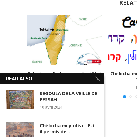
RELAT
Chlocha mi Yodéa – La ville d’Eilat
Chélocha mi
READ ALSO
est-elle...
15 décembre 2022
1
SEGOULA DE LA VEILLE DE
PESSAH
10 avril 2024
Chélocha mi yodéa – Est-
il permis de...