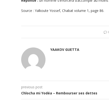
Réponse :
un homme s’efforcera d’accomplir au moins un
Source : Yalkoute Yossef, Chabat volume 1, page 86.
YAAKOV GUETTA
previous post
Chlocha mi Yodéa – Rembourser ses dettes