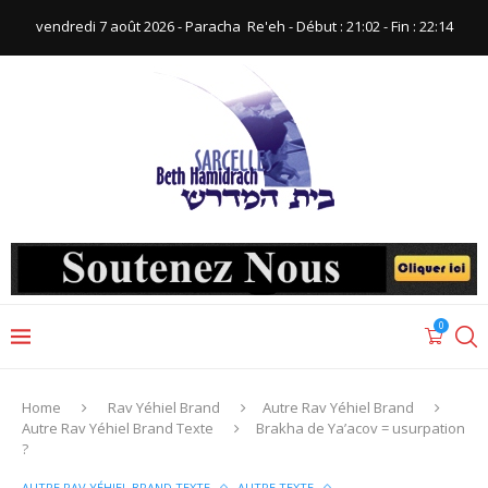
vendredi 7 août 2026 - Paracha ‪ Re'eh‬ - Début : 21:02‬ - Fin : ‪22:14‬
0
Home
Rav Yéhiel Brand
Autre Rav Yéhiel Brand
Autre Rav Yéhiel Brand Texte
Brakha de Ya’acov = usurpation
?
AUTRE RAV YÉHIEL BRAND TEXTE
AUTRE TEXTE