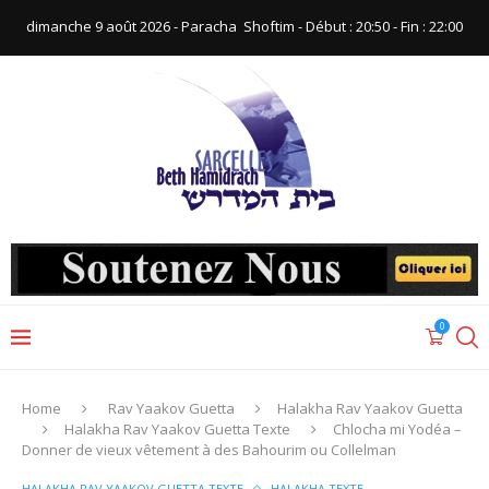
dimanche 9 août 2026 - Paracha ‪ Shoftim‬ - Début : 20:50‬ - Fin : ‪22:00‬
0
Home
Rav Yaakov Guetta
Halakha Rav Yaakov Guetta
Halakha Rav Yaakov Guetta Texte
Chlocha mi Yodéa –
Donner de vieux vêtement à des Bahourim ou Collelman
HALAKHA RAV YAAKOV GUETTA TEXTE
HALAKHA TEXTE