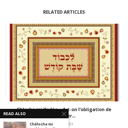
RELATED ARTICLES
Chlocha mi Yodéa – A-t-on l’obligation de
READ ALSO
réserver...
5 mai 2023
Chélocha mi