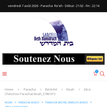
vendredi 7 août 2026 - Paracha ‪ Re'eh‬ - Début : 21:02‬ - Fin : ‪22:14‬
0
Home
Paracha
Béréchit
Noah
Zéra
Chimchon Parachat Noah_5780 N°2
NOAH
PARACHA AUDIO
PARACHA MICHEL BARUCH AUDIO
ZÉRA CHIMCHONE