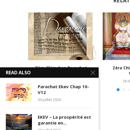
RELAT
Zéra Chimchon Parachat
Zéra Ch
READ ALSO
Dévarim_5780 N°3
21 juillet 2020
18 
Parachat Ekev Chap 10-
V12
30 juillet 2026
EKEV – La prospérité est
garantie en...