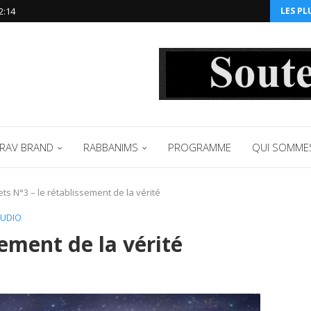
2:14‬
LES PL
RAV BRAND
RABBANIMS
PROGRAMME
QUI SOMME
ts N°3 – le rétablissement de la vérité
AUDIO
sement de la vérité