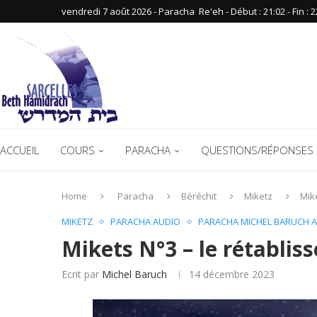
vendredi 7 août 2026 - Paracha ‪ Re'eh‬ - Début : 21:02‬ - Fin : ‪2
ACCUEIL
COURS
PARACHA
QUESTIONS/RÉPONSES 
Home
Paracha
Béréchit
Miketz
Mike
MIKETZ
PARACHA AUDIO
PARACHA MICHEL BARUCH 
Mikets N°3 – le rétablis
Ecrit par
Michel Baruch
14 décembre 2023