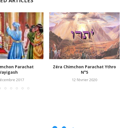
ED ARTICLES
imchon Parachat
Zéra Chimchon Parachat Ythro
Vayigash
N°5
décembre 2017
12 février 2020