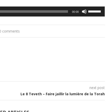
Utilisez
00:00
les
flèches
0 comments
haut/bas
pour
augmenter
ou
diminuer
le
volume.
next post
Le 8 Teveth – Faire jaillir la lumière de la Torah