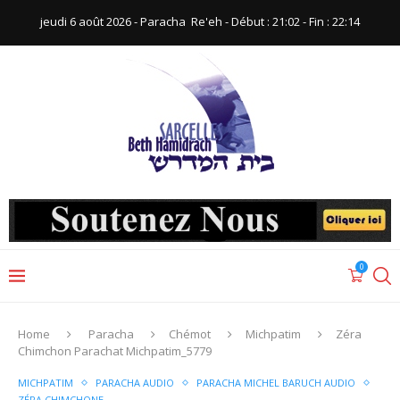
jeudi 6 août 2026 - Paracha ‪ Re'eh‬ - Début : 21:02‬ - Fin : ‪22:14‬
0
Home
Paracha
Chémot
Michpatim
Zéra
Chimchon Parachat Michpatim_5779
MICHPATIM
PARACHA AUDIO
PARACHA MICHEL BARUCH AUDIO
ZÉRA CHIMCHONE