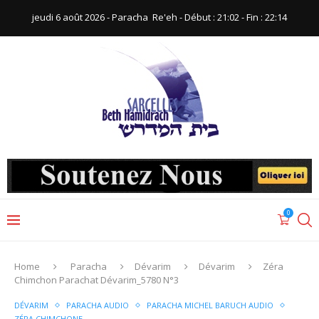
jeudi 6 août 2026 - Paracha ‪ Re'eh‬ - Début : 21:02‬ - Fin : ‪22:14‬
0
Home
Paracha
Dévarim
Dévarim
Zéra
Chimchon Parachat Dévarim_5780 N°3
DÉVARIM
PARACHA AUDIO
PARACHA MICHEL BARUCH AUDIO
ZÉRA CHIMCHONE