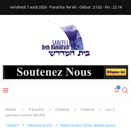
vendredi 7 août 2026 - Paracha ‪ Re'eh‬ - Début : 21:02‬ - Fin : ‪22:14‬
0
Home
Paracha
Chémot
Chémot
Les 2
pervers contre Moché
CHÉMOT
PARACHA AUDIO
PARACHA RAV YÉHIEL BRAND AUDIO