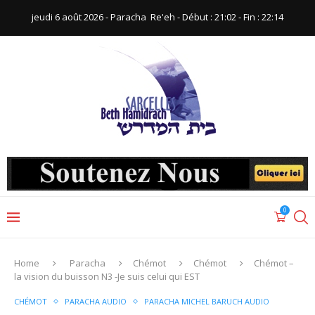
jeudi 6 août 2026 - Paracha ‪ Re'eh‬ - Début : 21:02‬ - Fin : ‪22:14‬
0
Home
Paracha
Chémot
Chémot
Chémot –
la vision du buisson N3 -Je suis celui qui EST
CHÉMOT
PARACHA AUDIO
PARACHA MICHEL BARUCH AUDIO