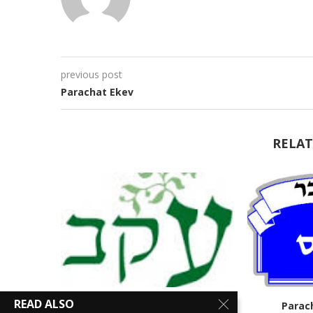
previous post
Parachat Ekev
RELAT
READ ALSO
Parachat Ekev
Parac