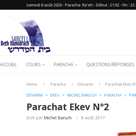
samedi 8 août 2026 - Paracha ‪ Re'eh‬ - Début : 21:02‬ - Fin : ‪22:
ACCUEIL
COURS
PARACHA
QUESTIONS/RÉPONSES 
Home
Paracha
Dévarim
Parachat Ekev N
DÉVARIM
EKÈV
MICHEL BARUCH
PARACHA
PAR
Parachat Ekev N°2
Ecrit par
Michel Baruch
8 août 2017