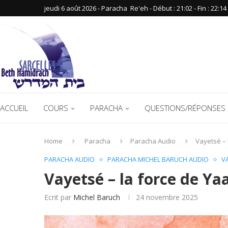
jeudi 6 août 2026 - Paracha ‪ Re'eh‬ - Début : 21:02‬ - Fin : ‪22:14‬
ACCUEIL
COURS
PARACHA
QUESTIONS/RÉPONSES 
Home
Paracha
Paracha Audio
Vayetsé – 
PARACHA AUDIO
PARACHA MICHEL BARUCH AUDIO
V
Vayetsé – la force de Ya
Ecrit par
Michel Baruch
24 novembre 2025