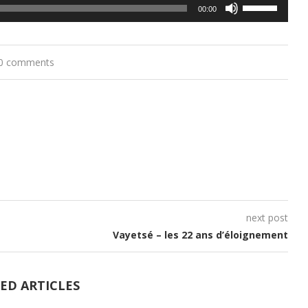
Utilisez
00:00
les
flèches
0 comments
haut/bas
pour
augmenter
ou
diminuer
le
volume.
next post
Vayetsé – les 22 ans d’éloignement
ED ARTICLES