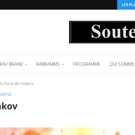
LES PL
RAV BRAND
RABBANIMS
PROGRAMME
QUI SOMME
la force de Yaakov
AYÉTSÉ
akov