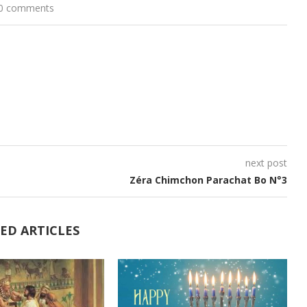
0 comments
haut/bas
pour
augmenter
ou
diminuer
le
volume.
next post
Zéra Chimchon Parachat Bo N°3
ED ARTICLES