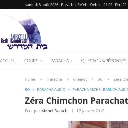
samedi 8 août 2026 - Paracha ‪ Re'eh‬ - Début : 21:02‬ - Fin : ‪22:
ACCUEIL
COURS
PARACHA
QUESTIONS/RÉPONSES 
Home
Paracha
Chémot
Bo
Zéra Ch
BO
PARACHA AUDIO
PARACHA MICHEL BARUCH AUDI
Zéra Chimchon Parachat
Ecrit par
Michel Baruch
17 janvier 2018