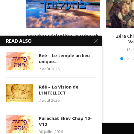
Parachat Béalotékha-la Ménorah
Zéra Ch
READ ALSO
Va
28 mai 2021
18 
Réé – Le temple un lieu
unique...
7 août 2026
Réé – La Vision de
L’INTELLECT
7 août 2026
Parachat Ekev Chap 10-
V12
30 juillet 2026