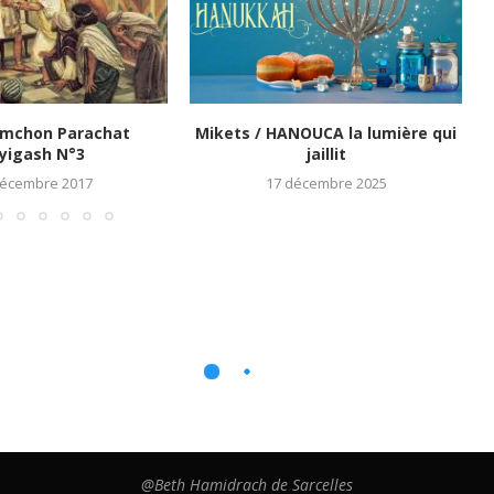
imchon Parachat
Mikets / HANOUCA la lumière qui
yigash N°3
jaillit
décembre 2017
17 décembre 2025
@Beth Hamidrach de Sarcelles