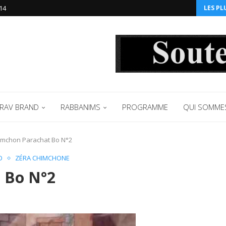
14‬
LES PL
RAV BRAND
RABBANIMS
PROGRAMME
QUI SOMME
imchon Parachat Bo N°2
O
ZÉRA CHIMCHONE
 Bo N°2