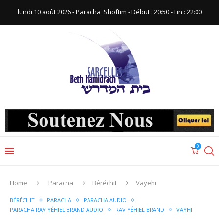
lundi 10 août 2026 - Paracha ‪ Shoftim‬ - Début : 20:50‬ - Fin : ‪22:00‬
0
Home
Paracha
Béréchit
Vayehi
BÉRÉCHIT
PARACHA
PARACHA AUDIO
PARACHA RAV YÉHIEL BRAND AUDIO
RAV YÉHIEL BRAND
VAYHI