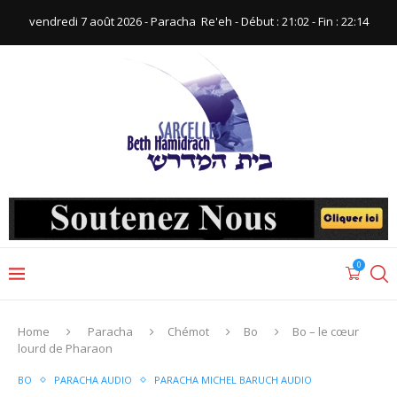
vendredi 7 août 2026 - Paracha ‪ Re'eh‬ - Début : 21:02‬ - Fin : ‪22:14‬
0
Home
Paracha
Chémot
Bo
Bo – le cœur
lourd de Pharaon
BO
PARACHA AUDIO
PARACHA MICHEL BARUCH AUDIO