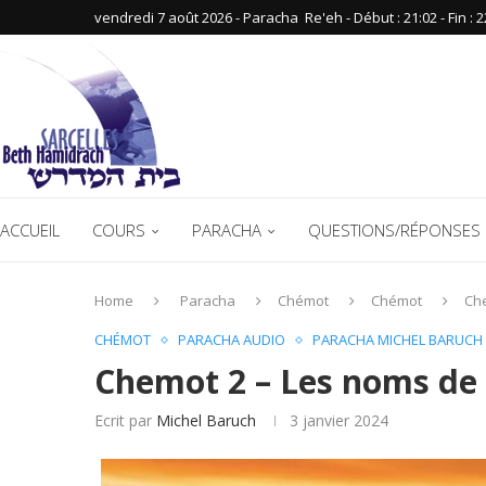
vendredi 7 août 2026 - Paracha ‪ Re'eh‬ - Début : 21:02‬ - Fin : ‪2
ACCUEIL
COURS
PARACHA
QUESTIONS/RÉPONSES 
Home
Paracha
Chémot
Chémot
Che
CHÉMOT
PARACHA AUDIO
PARACHA MICHEL BARUCH
Chemot 2 – Les noms de l
Ecrit par
Michel Baruch
3 janvier 2024