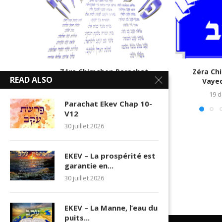
Zéra Chimchon Parachat
Zéra Ch
READ ALSO
Vayichlah_5780 N°2
Vaye
11 décembre 2019
19 
Parachat Ekev Chap 10-
V12
30 juillet 2026
EKEV – La prospérité est
garantie en...
30 juillet 2026
EKEV – La Manne, l’eau du
puits...