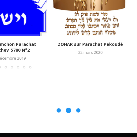
imchon Parachat
ZOHAR sur Parachat Pekoudé
chev_5780 N°2
22 mars 2020
décembre 2019