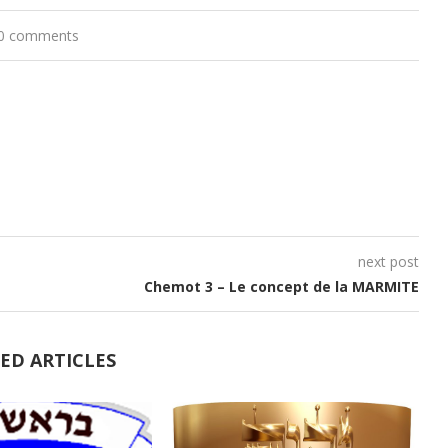
flèches
0 comments
haut/bas
pour
augmenter
ou
diminuer
le
volume.
next post
Chemot 3 – Le concept de la MARMITE
ED ARTICLES