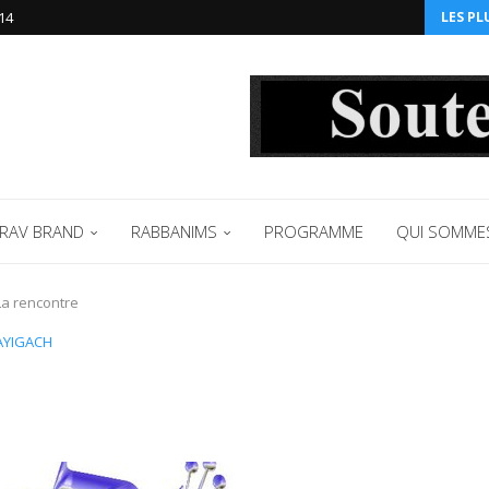
14‬
LES PL
RAV BRAND
RABBANIMS
PROGRAMME
QUI SOMME
La rencontre
AYIGACH