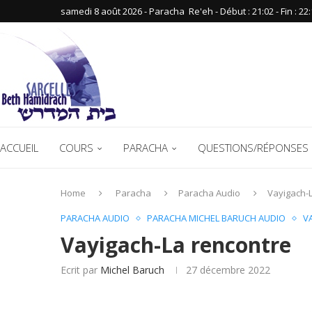
samedi 8 août 2026 - Paracha ‪ Re'eh‬ - Début : 21:02‬ - Fin : ‪22:
ACCUEIL
COURS
PARACHA
QUESTIONS/RÉPONSES 
Home
Paracha
Paracha Audio
Vayigach-
PARACHA AUDIO
PARACHA MICHEL BARUCH AUDIO
V
Vayigach-La rencontre
Ecrit par
Michel Baruch
27 décembre 2022