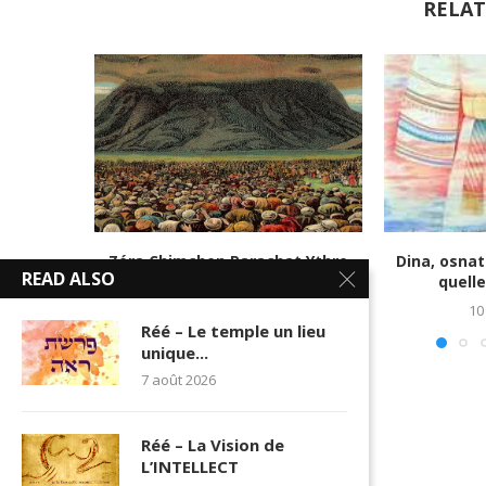
RELAT
Zéra Chimchon Parachat Ythro
Dina, osnat
READ ALSO
N°8
quelle
12 février 2020
10
Réé – Le temple un lieu
unique...
7 août 2026
Réé – La Vision de
L’INTELLECT