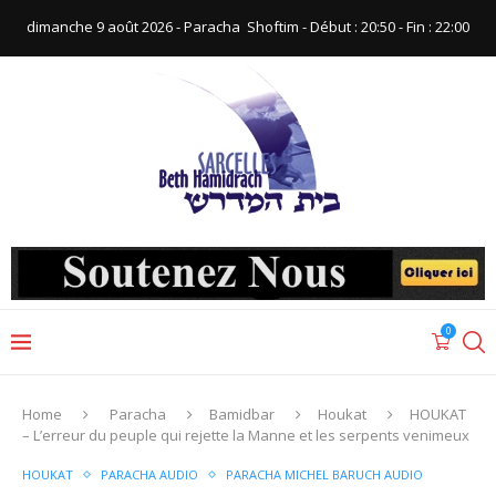
dimanche 9 août 2026 - Paracha ‪ Shoftim‬ - Début : 20:50‬ - Fin : ‪22:00‬
0
Home
Paracha
Bamidbar
Houkat
HOUKAT
– L’erreur du peuple qui rejette la Manne et les serpents venimeux
HOUKAT
PARACHA AUDIO
PARACHA MICHEL BARUCH AUDIO