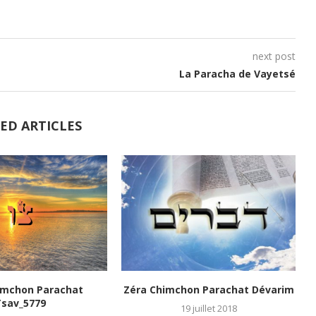
volume.
next post
La Paracha de Vayetsé
ED ARTICLES
imchon Parachat
Zéra Chimchon Parachat Dévarim
Tsav_5779
19 juillet 2018