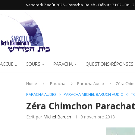
vendredi 7 août 2026 - Paracha ‪ Re'eh‬ - Début : 21:02‬ - Fin : ‪2
ACCUEIL
COURS
PARACHA
QUESTIONS/RÉPONSES 
Home
Paracha
Paracha Audio
Zéra Chim
PARACHA AUDIO
PARACHA MICHEL BARUCH AUDIO
T
Zéra Chimchon Parachat
Ecrit par
Michel Baruch
9 novembre 2018