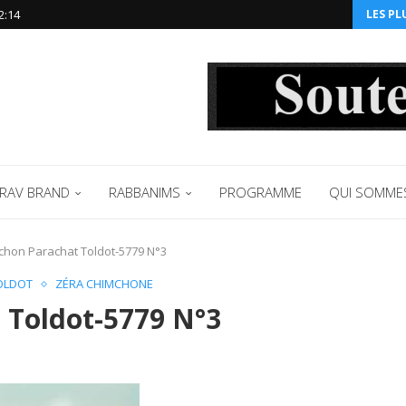
2:14‬
LES PL
RAV BRAND
RABBANIMS
PROGRAMME
QUI SOMME
chon Parachat Toldot-5779 N°3
OLDOT
ZÉRA CHIMCHONE
 Toldot-5779 N°3