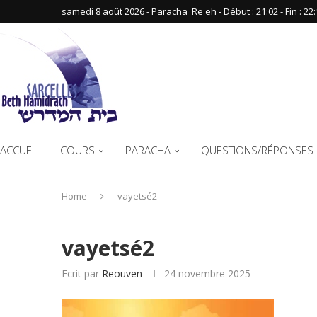
samedi 8 août 2026 - Paracha ‪ Re'eh‬ - Début : 21:02‬ - Fin : ‪22:
ACCUEIL
COURS
PARACHA
QUESTIONS/RÉPONSES 
Home
vayetsé2
vayetsé2
Ecrit par
Reouven
24 novembre 2025