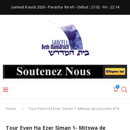
samedi 8 août 2026 - Paracha ‪ Re'eh‬ - Début : 21:02‬ - Fin : ‪22:14‬
0
Home
Tour Even Ha Ezer Siman 1- Mitswa de procréer N°4
Tour Even Ha Ezer Siman 1- Mitswa de