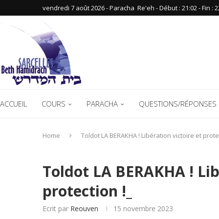
vendredi 7 août 2026 - Paracha ‪ Re'eh‬ - Début : 21:02‬ - Fin : ‪2
ACCUEIL
COURS
PARACHA
QUESTIONS/RÉPONSES 
Home
Toldot LA BERAKHA ! Libération victoire et prote
Toldot LA BERAKHA ! Libé
protection !_
Ecrit par
Reouven
15 novembre 2023