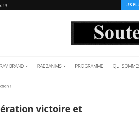
2:14‬
LES PL
RAV BRAND
RABBANIMS
PROGRAMME
QUI SOMME
ction !_
ration victoire et