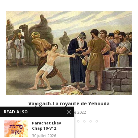
Vayigach-La royauté de Yehouda
READ ALSO
28 décembre 2022
Parachat Ekev
Chap 10-V12
30 juillet 2026