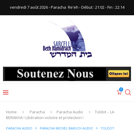
vendredi 7 août 2026 - Paracha ‪ Re'eh‬ - Début : 21:02‬ - Fin : ‪22:14‬
0
Home
Paracha
Paracha Audio
Toldot – LA
BERAKHA ! Libération victoire et protection !
PARACHA AUDIO
PARACHA MICHEL BARUCH AUDIO
TOLDOT