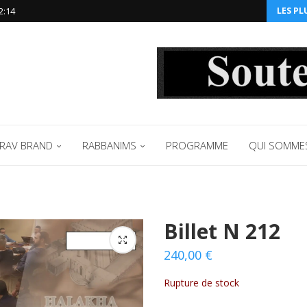
2:14‬
LES PL
RAV BRAND
RABBANIMS
PROGRAMME
QUI SOMME
Billet N 212
240,00
€
Rupture de stock