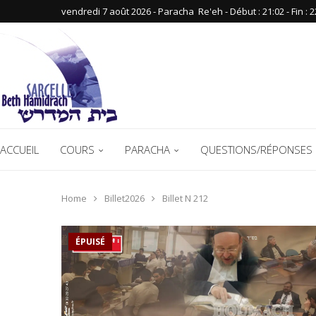
vendredi 7 août 2026 - Paracha ‪ Re'eh‬ - Début : 21:02‬ - Fin : ‪2
ACCUEIL
COURS
PARACHA
QUESTIONS/RÉPONSES 
Home
Billet2026
Billet N 212
ÉPUISÉ