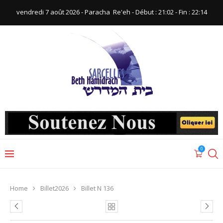
vendredi 7 août 2026 - Paracha ‪ Re'eh‬ - Début : 21:02‬ - Fin : ‪22:14‬
0
Home
Billet2026
Billet N 136