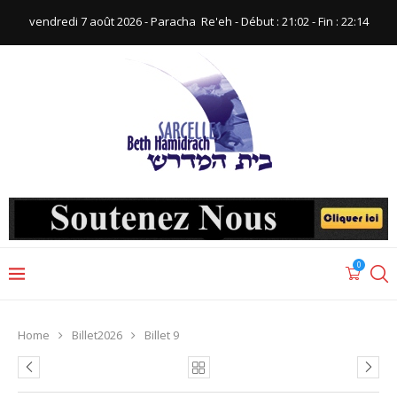
vendredi 7 août 2026 - Paracha ‪ Re'eh‬ - Début : 21:02‬ - Fin : ‪22:14‬
0
Home
Billet2026
Billet 9