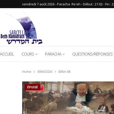
vendredi 7 août 2026 - Paracha ‪ Re'eh‬ - Début : 21:02‬ - Fin : ‪2
ACCUEIL
COURS
PARACHA
QUESTIONS/RÉPONSES 
Home
Billet2026
Billet 48
ÉPUISÉ