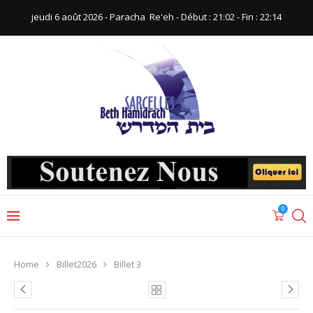
jeudi 6 août 2026 - Paracha ‪ Re'eh‬ - Début : 21:02‬ - Fin : ‪22:14‬
0
Home
Billet2026
Billet 3