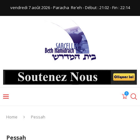
vendredi 7 août 2026 - Paracha ‪ Re'eh‬ - Début : 21:02‬ - Fin : ‪22:14‬
0
Home
Pessah
Pessah