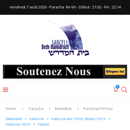
vendredi 7 août 2026 - Paracha ‪ Re'eh‬ - Début : 21:02‬ - Fin : ‪22:14‬
0
Home
Paracha
Bamidbar
Parachat Pin’has
BAMIDBAR
PARACHA
PARACHA RAV YÉHIEL BRAND TEXTE
PARACHA TEXTE
PINHAS