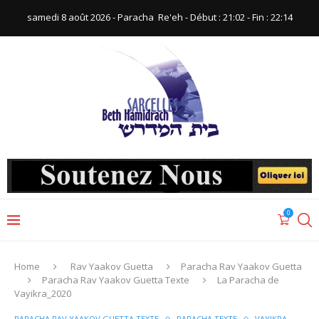
samedi 8 août 2026 - Paracha ‪ Re'eh‬ - Début : 21:02‬ - Fin : ‪22:14‬
0
Home
Rav Yaakov Guetta
Paracha Rav Yaakov Guetta
Paracha Rav Yaakov Guetta Texte
La Paracha de
Vayikra_2020
PARACHA RAV YAAKOV GUETTA TEXTE
PARACHA TEXTE
VAYIKRA