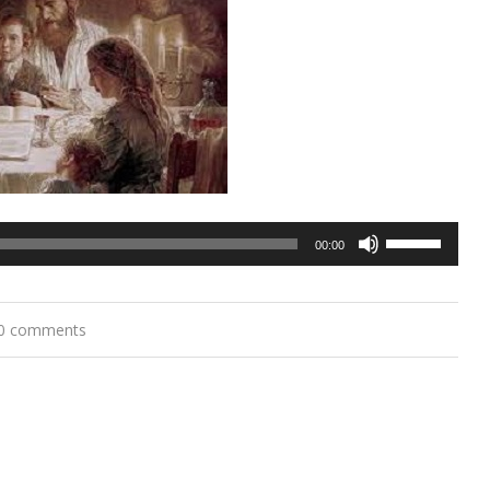
Utilisez
00:00
les
flèches
0 comments
haut/bas
pour
augmenter
ou
diminuer
le