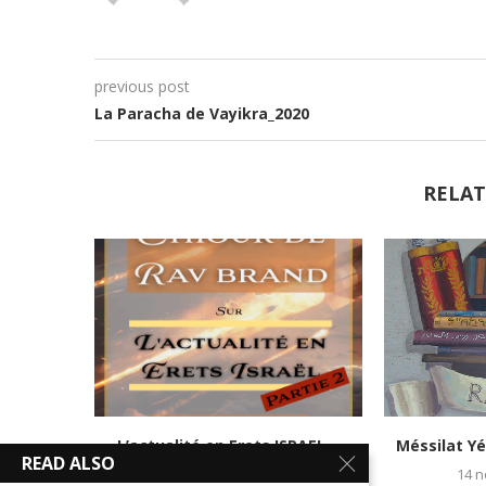
previous post
La Paracha de Vayikra_2020
RELAT
L’actualité en Erets ISRAEL –
Méssilat Yé
READ ALSO
Partie 2
14 