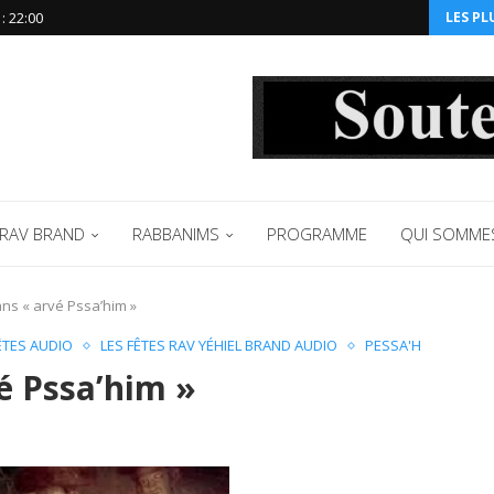
 ‪22:00‬
LES PL
RAV BRAND
RABBANIMS
PROGRAMME
QUI SOMME
ns « arvé Pssa’him »
ÊTES AUDIO
LES FÊTES RAV YÉHIEL BRAND AUDIO
PESSA'H
é Pssa’him »