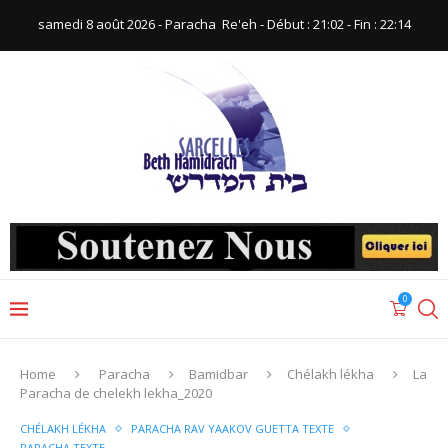
samedi 8 août 2026 - Paracha ‪ Re'eh‬ - Début : 21:02‬ - Fin : ‪22:14‬
0
Home
Paracha
Bamidbar
Chélakh lékha
La
Paracha de chelekh lekha_2020
CHÉLAKH LÉKHA
PARACHA RAV YAAKOV GUETTA TEXTE
PARACHA TEXTE