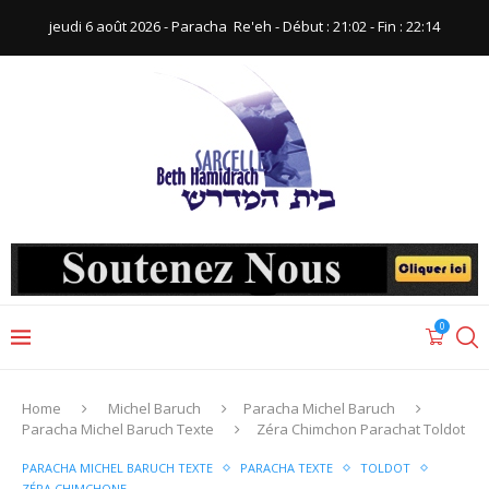
jeudi 6 août 2026 - Paracha ‪ Re'eh‬ - Début : 21:02‬ - Fin : ‪22:14‬
0
Home
Michel Baruch
Paracha Michel Baruch
Paracha Michel Baruch Texte
Zéra Chimchon Parachat Toldot
PARACHA MICHEL BARUCH TEXTE
PARACHA TEXTE
TOLDOT
ZÉRA CHIMCHONE