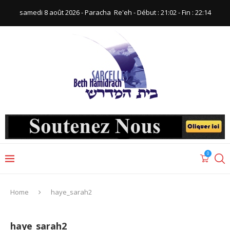
samedi 8 août 2026 - Paracha ‪ Re'eh‬ - Début : 21:02‬ - Fin : ‪22:14‬
0
Home
haye_sarah2
haye_sarah2