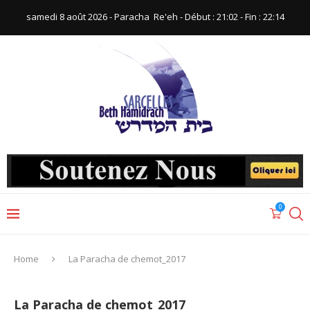
samedi 8 août 2026 - Paracha ‪ Re'eh‬ - Début : 21:02‬ - Fin : ‪22:14‬
0
Home
La Paracha de chemot_2017
La Paracha de chemot_2017