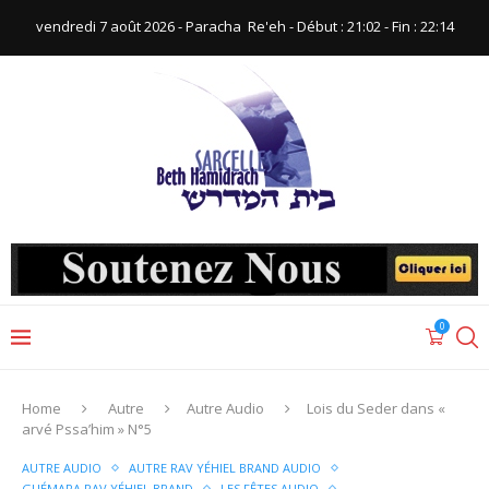
vendredi 7 août 2026 - Paracha ‪ Re'eh‬ - Début : 21:02‬ - Fin : ‪22:14‬
0
Home
Autre
Autre Audio
Lois du Seder dans «
arvé Pssa’him » N°5
AUTRE AUDIO
AUTRE RAV YÉHIEL BRAND AUDIO
GUÉMARA RAV YÉHIEL BRAND
LES FÊTES AUDIO