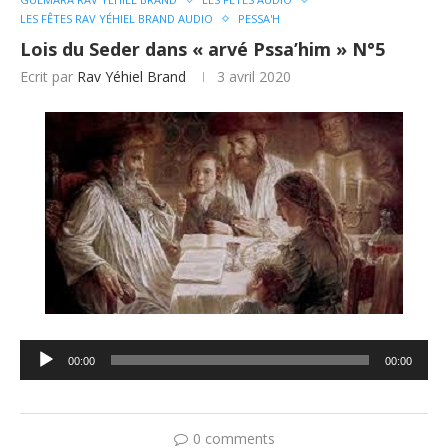
LES FÊTES RAV YÉHIEL BRAND AUDIO
PESSA'H
Lois du Seder dans « arvé Pssa’him » N°5
Ecrit par
Rav Yéhiel Brand
3 avril 2020
Lecteur
00:00
00:00
audio
0 comments