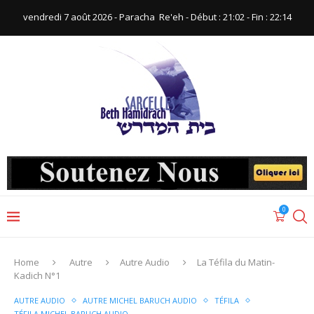
vendredi 7 août 2026 - Paracha ‪ Re'eh‬ - Début : 21:02‬ - Fin : ‪22:14‬
0
Home
Autre
Autre Audio
La Téfila du Matin-
Kadich N°1
AUTRE AUDIO
AUTRE MICHEL BARUCH AUDIO
TÉFILA
TÉFILA MICHEL BARUCH AUDIO