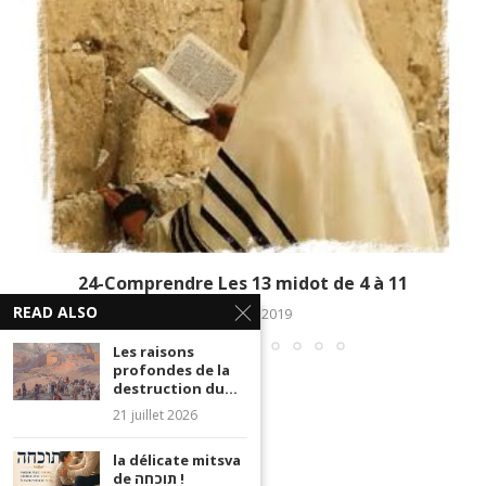
24-Comprendre Les 13 midot de 4 à 11
READ ALSO
13 février 2019
Les raisons
profondes de la
destruction du...
21 juillet 2026
la délicate mitsva
de תוכחה !