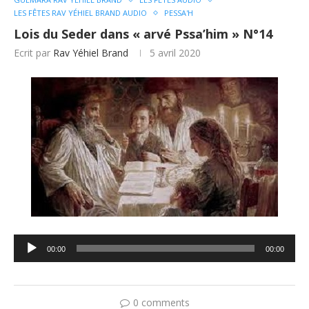
LES FÊTES RAV YÉHIEL BRAND AUDIO
PESSA'H
Lois du Seder dans « arvé Pssa’him » N°14
Ecrit par
Rav Yéhiel Brand
5 avril 2020
Lecteur
00:00
00:00
audio
0 comments