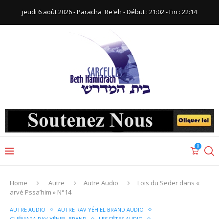
jeudi 6 août 2026 - Paracha ‪ Re'eh‬ - Début : 21:02‬ - Fin : ‪22:14‬
0
Home
Autre
Autre Audio
Lois du Seder dans «
arvé Pssa’him » N°14
AUTRE AUDIO
AUTRE RAV YÉHIEL BRAND AUDIO
GUÉMARA RAV YÉHIEL BRAND
LES FÊTES AUDIO