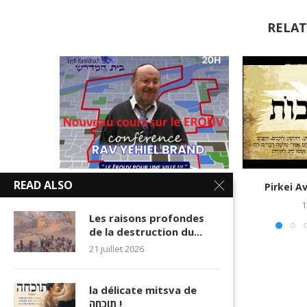
RELAT
READ ALSO
Le EROUV pour une ville
Pirkei A
25 décembre 2025
1
Les raisons profondes
de la destruction du...
21 juillet 2026
la délicate mitsva de
תוכחה !