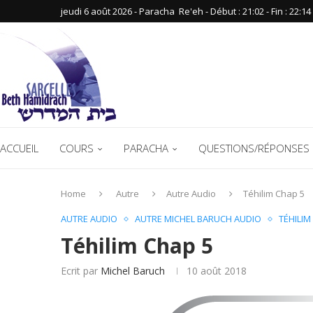
jeudi 6 août 2026 - Paracha ‪ Re'eh‬ - Début : 21:02‬ - Fin : ‪22:14‬
ACCUEIL
COURS
PARACHA
QUESTIONS/RÉPONSES 
Home
Autre
Autre Audio
Téhilim Chap 5
AUTRE AUDIO
AUTRE MICHEL BARUCH AUDIO
TÉHILIM
Téhilim Chap 5
Ecrit par
Michel Baruch
10 août 2018