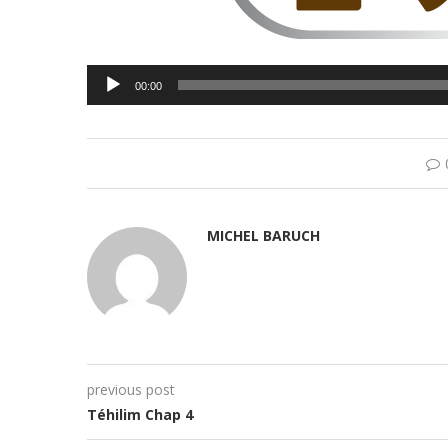
Lecteur
00:00
audio
MICHEL BARUCH
previous post
Téhilim Chap 4