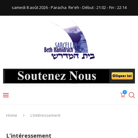
samedi 8 août 2026 - Paracha ‪ Re'eh‬ - Début : 21:02‬ - Fin : ‪22:14‬
0
Home
L’intéressement
L’intéressement