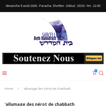
dimanche 9 août 2026 - Paracha ‪ Shoftim‬ - Début : 20:50‬ - Fin : ‪22:00‬
0
Home
‘allumage des nérot de chabbath
‘allumage des nérot de chabbath