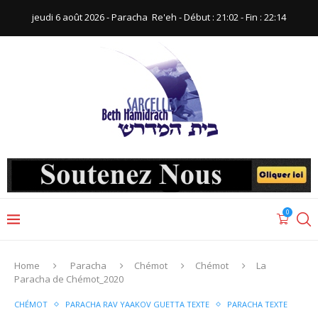
jeudi 6 août 2026 - Paracha ‪ Re'eh‬ - Début : 21:02‬ - Fin : ‪22:14‬
0
Home
Paracha
Chémot
Chémot
La
Paracha de Chémot_2020
CHÉMOT
PARACHA RAV YAAKOV GUETTA TEXTE
PARACHA TEXTE