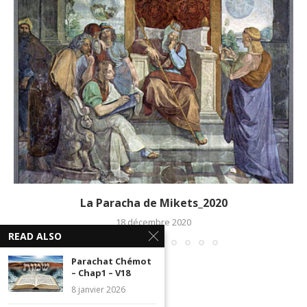
La Paracha de Mikets_2020
18 décembre 2020
READ ALSO
Parachat Chémot
– Chap1 – V18
8 janvier 2026