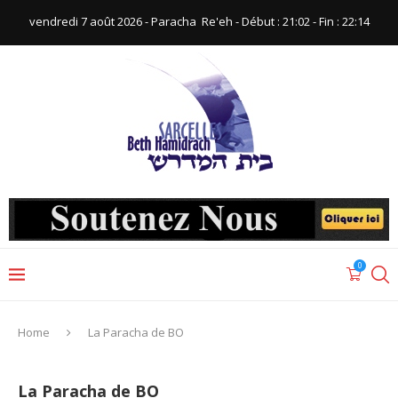
vendredi 7 août 2026 - Paracha ‪ Re'eh‬ - Début : 21:02‬ - Fin : ‪22:14‬
0
Home
La Paracha de BO
La Paracha de BO