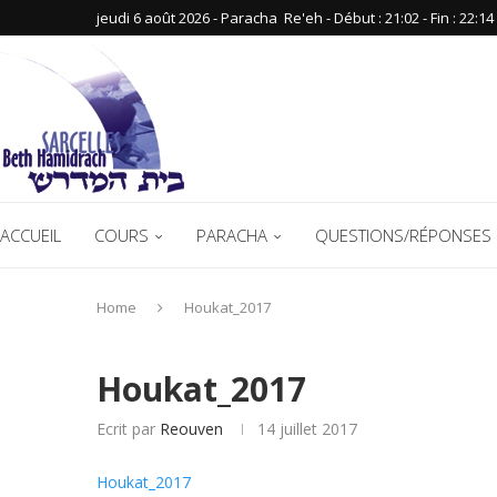
jeudi 6 août 2026 - Paracha ‪ Re'eh‬ - Début : 21:02‬ - Fin : ‪22:14‬
ACCUEIL
COURS
PARACHA
QUESTIONS/RÉPONSES 
Home
Houkat_2017
Houkat_2017
Ecrit par
Reouven
14 juillet 2017
Houkat_2017