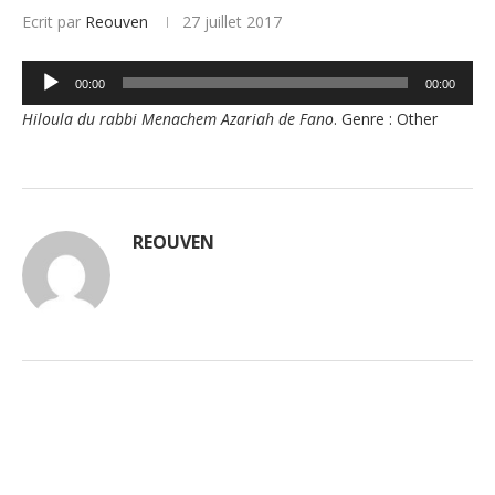
Ecrit par
Reouven
27 juillet 2017
Lecteur
00:00
00:00
audio
Hiloula du rabbi Menachem Azariah de Fano
. Genre : Other
REOUVEN