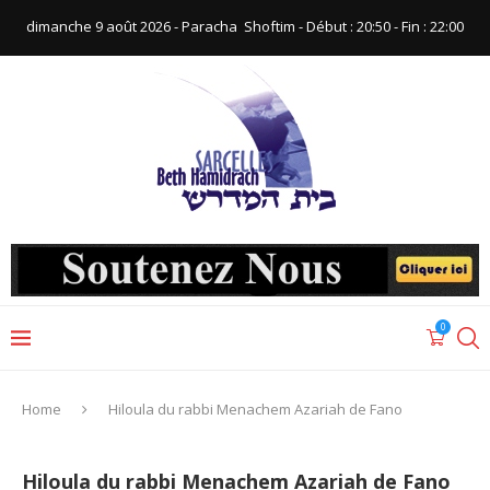
dimanche 9 août 2026 - Paracha ‪ Shoftim‬ - Début : 20:50‬ - Fin : ‪22:00‬
0
Home
Hiloula du rabbi Menachem Azariah de Fano
Hiloula du rabbi Menachem Azariah de Fano