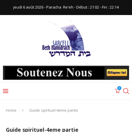
jeudi 6 août 2026 - Paracha ‪ Re'eh‬ - Début : 21:02‬ - Fin : ‪22:14‬
0
Home
Guide spirituel-4eme partie
Guide spirituel-4eme partie