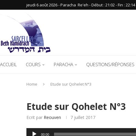
jeudi 6 août 2026 - Paracha ‪ Re'eh‬ - Début : 21:02‬ - Fin : ‪22:14‬
ACCUEIL
COURS
PARACHA
QUESTIONS/RÉPONSES 
Home
Etude sur Qohelet N°3
Etude sur Qohelet N°3
Ecrit par
Reouven
7 juillet 2017
Lecteur
00:00