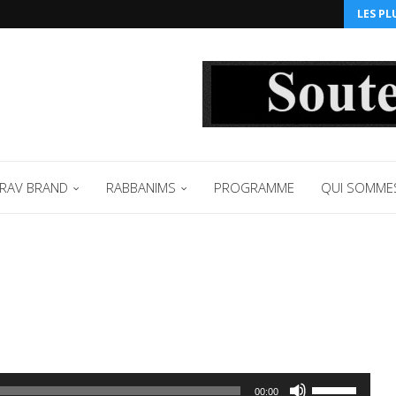
LES PL
RAV BRAND
RABBANIMS
PROGRAMME
QUI SOMME
Utilisez
00:00