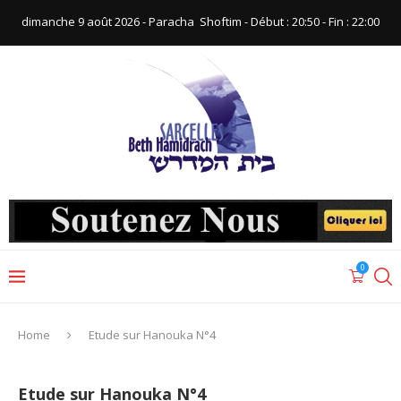
dimanche 9 août 2026 - Paracha ‪ Shoftim‬ - Début : 20:50‬ - Fin : ‪22:00‬
0
Home
Etude sur Hanouka N°4
Etude sur Hanouka N°4