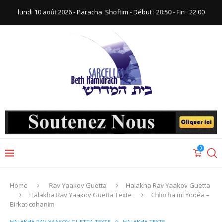
lundi 10 août 2026 - Paracha ‪ Shoftim‬ - Début : 20:50‬ - Fin : ‪22:00‬
0
Home
Rav Yaakov Guetta
Halakha Rav Yaakov Guetta
Halakha Rav Yaakov Guetta Texte
Chlocha mi Yodéa –
Birkat cohanim
HALAKHA RAV YAAKOV GUETTA TEXTE
HALAKHA TEXTE